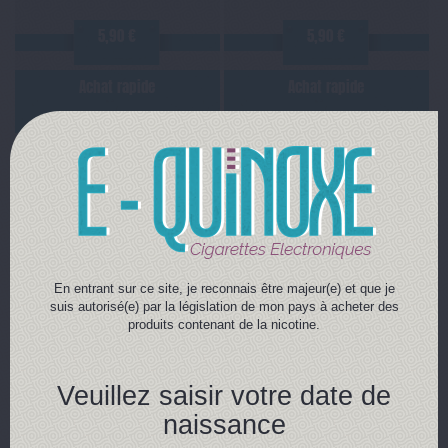
5,90 €
5,90 €
Achat rapide
Achat rapide
Détails
Détails
En entrant sur ce site, je reconnais être majeur(e) et que je
suis autorisé(e) par la législation de mon pays à acheter des
produits contenant de la nicotine.
PEAU DE PÊCHE
Veuillez saisir votre date de
Pulp
naissance
Une pêche juteuse et sa peau
de velours. Flacon de 10 ml.