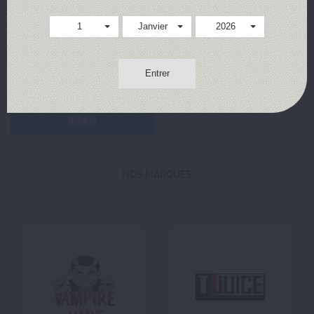
1
Janvier
2026
5,90 €
Entrer
Achat rapide
Détails
NOS MARQUES