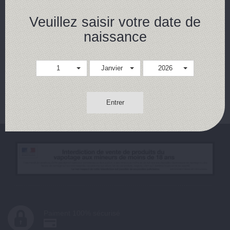
9,90 €
Veuillez saisir votre date de
naissance
Achat rapide
Détails
1
Janvier
2026
Résultats 1 - 1 sur 1.
Entrer
Paiment 100% sécurisé