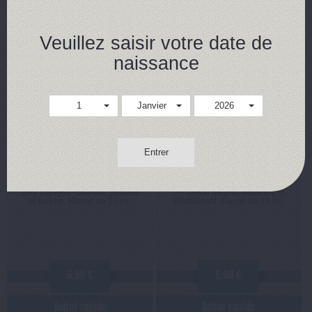
Veuillez saisir votre date de
naissance
1
Janvier
2026
MANGUE
MELON
Entrer
Vincent Dans Les Vapes
Vincent Dans Les Vapes
Une mangue naturelle, juteuse
Un melon naturel, équilibré et
et fraîche. Flacon de 10 ml.
désaltérant. Flacon de 10 ml.
5,90 €
5,90 €
Achat rapide
Achat rapide