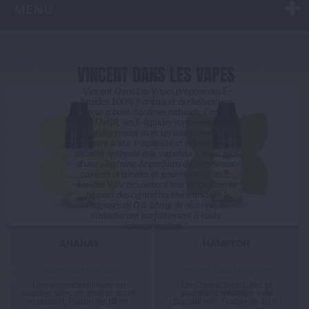
MENU
E-liquides
Marques
France
VINCENT DANS LES VAPES
Vincent dans les vapes
Vincent Dans Les Vapes propose des E-
liquides 100% français et exclusivement
conçus à base d’arômes naturels. Certifiés
AFNOR, ses E-liquides sont analysés
régulièrement avec un souci constant
quant à leur traçabilité et offrent une
sécurité optimale aux vapoteurs. Avec plus
d’une vingtaine de parfums différents aux
saveurs originales et gourmandes, les E-
liquides Vdlv trouveront leur place dans la
plupart des cigarettes électroniques !
Proposés de 0 à 16mg de nicotine, ils
s’adapteront parfaitement à toute
consommation !
ANANAS
HAMPTON
Vincent Dans Les Vapes
Vincent Dans Les Vapes
Une saveur explosive en
Un Classic blond, sec et
bouche, avec un ananas sucré
gourmand mélangé à du
et gustatif. Flacon de 10 ml.
chocolat noir. Flacon de 10 ml.