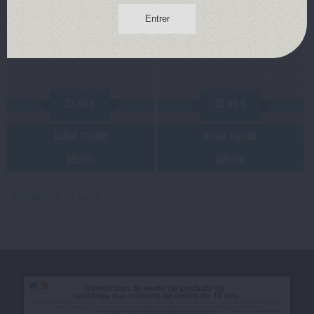
Frozen (Flavour Power)
Frozen (Flavour Power)
Entrer
Une alliance fruitée et glacée qui
Savourez une délicieuse pêche
va plaire aux plus gourmands !
et un abricot, aux saveurs
Flacon de 50 ml.
intenses et fraîches. Flacon de
50 ml.
23,90 €
23,90 €
Achat rapide
Achat rapide
Détails
Détails
Résultats 1 - 4 sur 4.