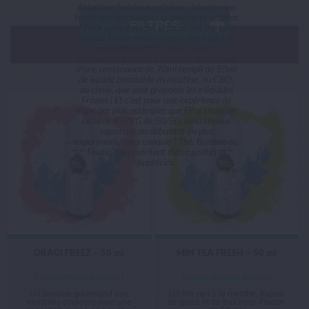
Attention fraîcheur extrême : laissez-vous
tenter par des saveurs originales et inédites
FILTRES
! Pour cette gamme, le fabricant français
Flavour Power nous propose des e-liquides
complètement givrés au saveurs
subtilement fruitées. C’est dans des flacons
d’une contenance de 70ml rempli de 50ml
de liquide boostable en nicotine, ou CBD,
au choix, que sont proposés les e-liquides
Frozen ! Et c’est pour une expérience de
vape des plus optimales que FP a choisi un
ratio de PG/VG de 50/50, ainsi chaque
vapoteur, du débutant au plus
expérimenté sera conquis ! Thé, Bonbon ou
Fruité, tous méritent d’être goûtés et
appréciés.
DRAGI FREEZ ~ 50 ml
MIN TEA FRESH ~ 50 ml
Frozen (Flavour Power)
Frozen (Flavour Power)
Un bonbon gourmand aux
Un thé vert à la menthe, frappé
multiples couleurs avec une
de glace et de fraîcheur. Flacon