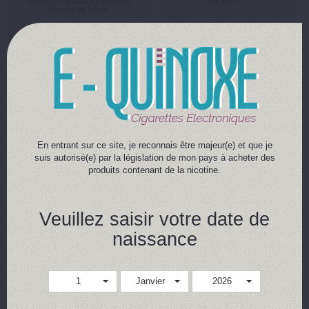
sensation givrée en bouche.
de 50 ml.
Flacon de 50 ml.
23,90 €
23,90 €
Achat rapide
Achat rapide
Détails
Détails
En entrant sur ce site, je reconnais être majeur(e) et que je
suis autorisé(e) par la législation de mon pays à acheter des
produits contenant de la nicotine.
Veuillez saisir votre date de
naissance
1
Janvier
2026
MISTY FRESH ~ 50 ml
SUMMER FREEZ ~ 50 ml