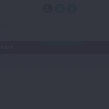
Panier
(vide)
PLANS