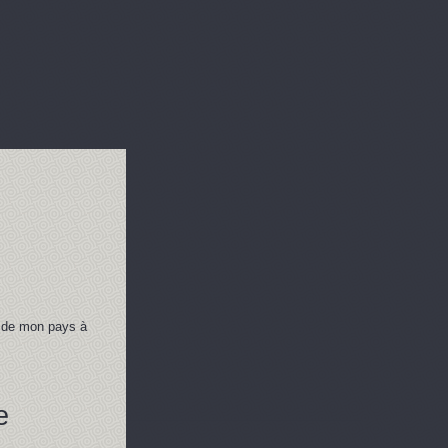
on de mon pays à
e