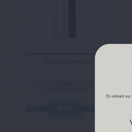
BOX ZELOS 3 ~ ASPIRE
Une box performante et simple avec batterie
Aspire
intégrée et une puissance de 80W.
Plusieurs modes de vape.
En entrant sur 
36,90 €