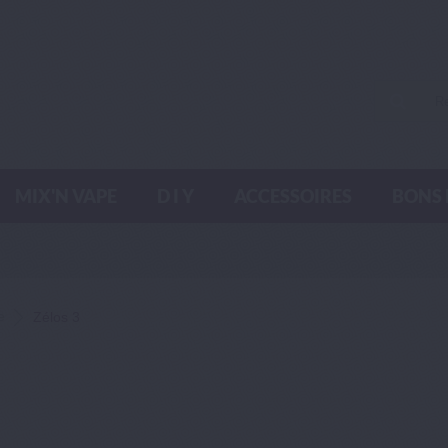
MIX'N VAPE
D I Y
ACCESSOIRES
BONS 
e
Zélos 3