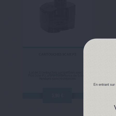
CARTOUCHES SCAR P3
Lot de 3 cartouches compatibles avec le
Smoktech
Pod Scar P3, d'une contenance de 5.5 ml.
Vendues sans résistances.
En entrant sur 
5,90 €