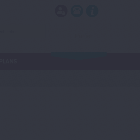
Panier
(vide)
PLANS