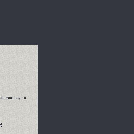
on de mon pays à
e