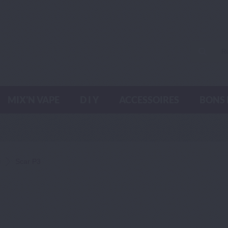
MIX'N VAPE
D I Y
ACCESSOIRES
BONS 
h
Scar P3