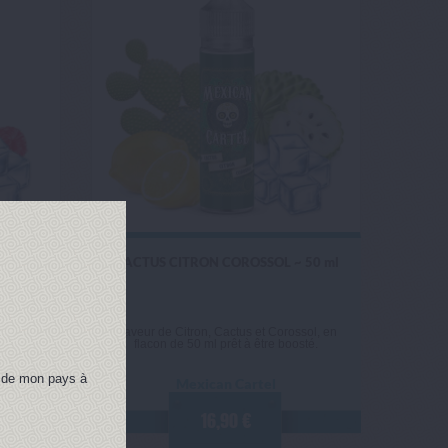
 50 ml
CACTUS CITRON COROSSOL ~ 50 ml
et de
Saveur de Citron, Cactus et Corossol, en
 boosté.
flacon de 50 ml prêt à être boosté.
on de mon pays à
Mexican Cartel
16,90 €