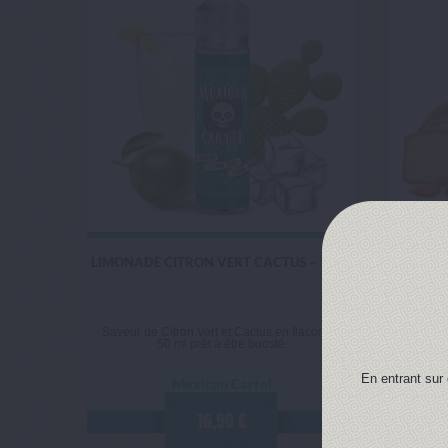
LIMONADE CITRON VERT CACTUS ~ 50 ml
GATEA
Saveur de Citron Vert et Cactus en flacon de
Sav
50 ml prêt à être boosté.
Amandes 
En entrant sur 
Mexican Cartel
16,90 €