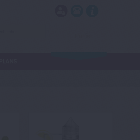
Panier
(vide)
PLANS