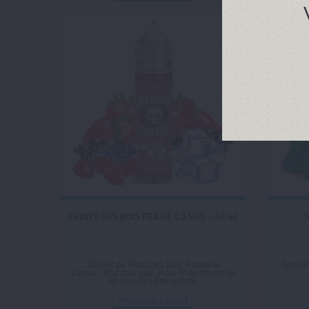
FRUITS DES BOIS FRAISE CASSIS ~ 50 ml
Saveur de Fruits des Bois, Fraise et
Saveur 
Cassis...Tout cela bien Frais !!!! En flacon de
50 ml prêt à être boosté.
Mexican Cartel