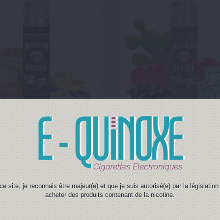
U AMANDES VANILLE ~ 50 ml
CASSIS FRAMBOISE CACTUS ~
eur gourmande de Gâteau aux
Saveur de Framboise de Cassis 
et de Vanille. Flacon de 50 ml prêt
Cactus en format 50 ml prêt à être
à être boosté.
ce site, je reconnais être majeur(e) et que je suis autorisé(e) par la législati
Mexican Cartel
Mexican Cartel
acheter des produits contenant de la nicotine.
16,90 €
16,90 €