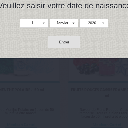
Veuillez saisir votre date de naissanc
1
Janvier
2026
Entrer
MENTHE POLAIRE ~ 50 ml
FRUITS ROUGES CASSIS FRAMBO
ml
de Menthe Polaire en flacon de 50
Saveur de Fruits Rouges, Cassi
ml prêt à être boosté.
Framboise...Tout cela bien Frais !
flacon de 50 ml prêt à être boo
Mexican Cartel
Mexican Cartel