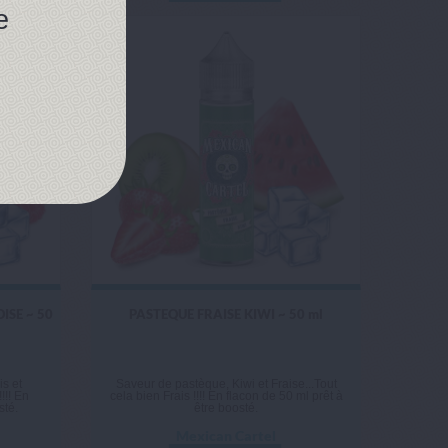
e
ISE ~ 50
PASTEQUE FRAISE KIWI ~ 50 ml
s et
Saveur de pastèque, Kiwi et Fraise...Tout
!!! En
cela bien Frais !!!! En flacon de 50 ml prêt à
sté.
être boosté.
Mexican Cartel