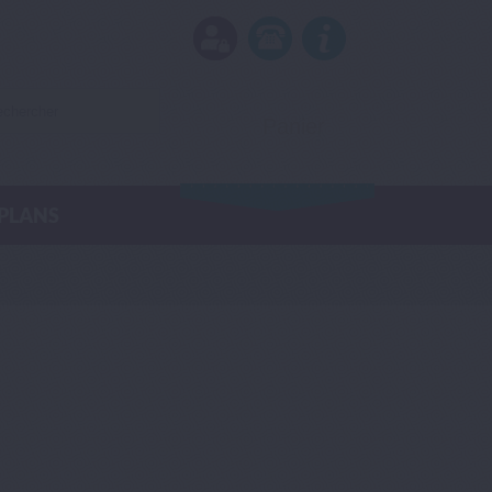
Panier
(vide)
PLANS