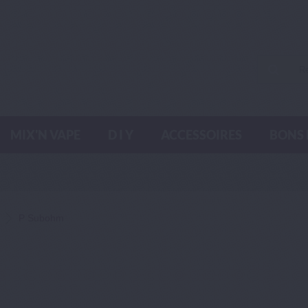
MIX'N VAPE
D I Y
ACCESSOIRES
BONS 
P Subohm