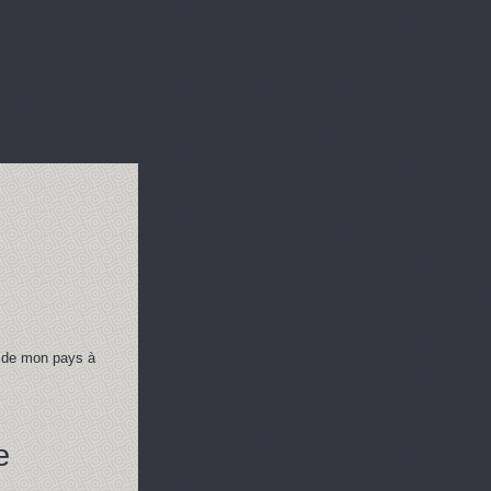
on de mon pays à
e