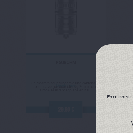
P SUBOHM
Un clearomiseur subohm d'une contenance
Geekvape
de 5 ml avec un diamètre de 26 mm et un
airflow résistant et placé en haut.
En entrant sur 
29,90 €