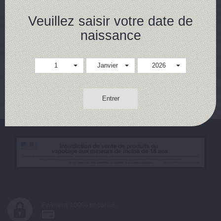
5,50 €
Veuillez saisir votre date de
naissance
Achat rapide
Détails
1
Janvier
2026
Résultats 1 - 1 sur 1.
Entrer
Paiment 100% sécurisé