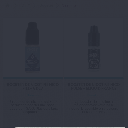
D I Y
Booster
Nicotine
BOOSTER DE NICOTINE NICO
BOOSTER DE NICOTINE NICO
FILL~ VDLV
PULSE ~ ELIQUID FRANCE
Booster
Booster
Un booster de nicotine qui vous
Un booster de nicotine a
permet de booster une base
mélanger avec votre base
neutre de PG/VG. Plusieurs taux
neutre. Disponible en plusieurs
disponibles.
taux de PG/VG.