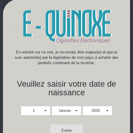
1,90 €
1,50 €
Achat rapide
Achat rapide
Détails
Détails
En entrant sur ce site, je reconnais être majeur(e) et que je
suis autorisé(e) par la législation de mon pays à acheter des
produits contenant de la nicotine.
Veuillez saisir votre date de
naissance
BOOSTER DE NICOTINE
BOOSTER DE NICOTINE ~
VEGETAL ~ AROMEA
LIQUIDEO
1
Janvier
2026
Booster
Booster
Un booster de nicotine 100%
Un booster de nicotine en 10ml
d'origine naturelle. Disponible
et un taux de 20mg en nicotine.
en plusieurs taux de PG/VG.
Disponible avec plusiers taux de
Entrer
PG/VG.