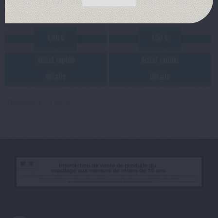
1,90 €
1,50 €
Achat rapide
Achat rapide
Détails
Détails
Résultats 1 - 4 sur 4.