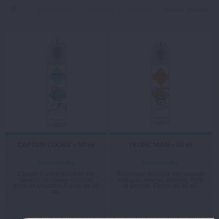
Mix'n Vape
Marques
France
Sense Insolite
CAPTAIN COOKIE ~ 50 ml
TROPIC'MAN ~ 50 ml
Sense Insolite
Sense Insolite
Captain Cookie possède des
Tropic'man possède des saveurs
saveurs de cookie chocolat
mangue, ananas, passion, litchi
blanc et amandes. Flacon de 50
et goyave.. Flacon de 50 ml.
ml.