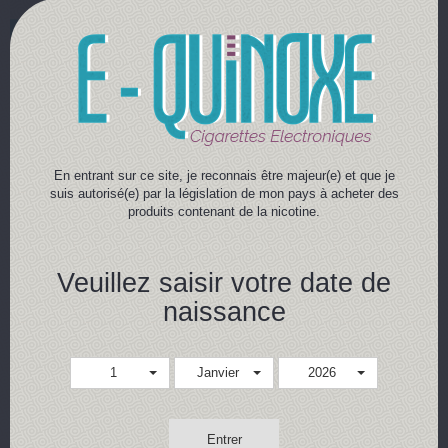
19,90 €
19,90 €
Achat rapide
Achat rapide
Détails
Détails
En entrant sur ce site, je reconnais être majeur(e) et que je
suis autorisé(e) par la législation de mon pays à acheter des
produits contenant de la nicotine.
Veuillez saisir votre date de
naissance
TIRAMI'CHOU ~ 50 ml
1
Janvier
2026
Sense Insolite
Une saveur gourmande de
tiramisu à la fraise. Flacon de 50
ml.
Entrer