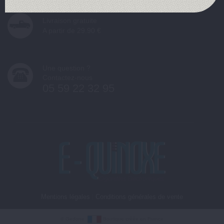
Livraison gratuite
A partir de 29.90 €
Une question ?
Contactez-nous
05 59 22 32 95
Mentions légales
|
Conditions générales de vente
©
Gedone
Boutique créée en France